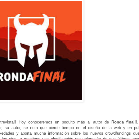
revista!! Hoy conoceremos un poquito más al autor de
Ronda final
!!
r, su autor, se nota que pierde tiempo en el diseño de la web y en pub
novedades y aporta mucha información sobre los nuevos crowdfundings qu
 los ojos, y mantiene una clasificación por valoración de sus últimas res