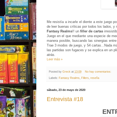
Me resistía a incarle el diente a este juego 
de leer buenas críticas por todos los lados, y
Fantasy Realms
!! un
filler de cartas
irresisti
Juego en el que mediante una especie de m
manera posible, buscando las sinergias entre
Trae 3 modos de juego, y 54 cartas...Nada má
las partidas son fugaces y se explica en un p
atrás.
Leer más »
Posted by
Greck
at
13:09
No hay comentarios:
Labels:
Fantasy Realms
,
Fillers
,
reseña
sábado, 23 de mayo de 2020
Entrevista #18
ENT