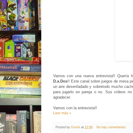
Vamos con una nueva entrevista!! Quería 
D.a.Dos
!! Este canal sobre juegos de mesa pe
un aire desenfadado y sobretodo mucho cachon
para jugarlo en pareja o no. Sus vídeos no
agradecer.
Vamos con la entrevista!!
Leer más »
Posted by
Greck
at
12:06
No hay comentarios: