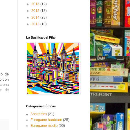
►
2016
(12)
►
2015
(18)
►
2014
(23)
►
2013
(10)
La Basílica del Pilar
lo de
o con
ciona
es de
Categorías Lúdicas
Abstractos
(21)
Eurogame hardcore
(25)
Eurogame medio
(90)