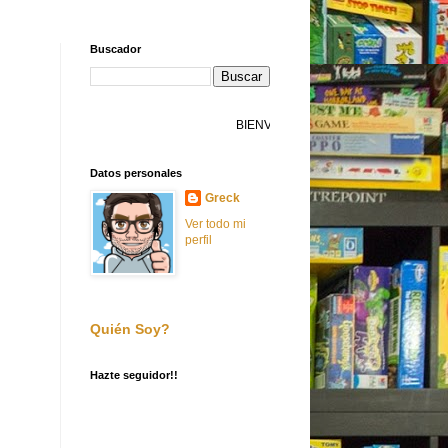
Buscador
BIENVENIDO A FILLERADICTO
Datos personales
Greck
Ver todo mi
perfil
Quién Soy?
Hazte seguidor!!