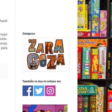
 harté
Zaragoza
mejor
ible.
demás
 para
También te doy el coñazo en: