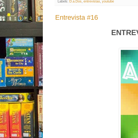
Labels:
D.a.Dos
,
entrevistas
,
youtube
Entrevista #16
ENTREV