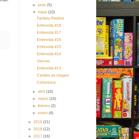
►
junio
(5)
▼
mayo
(10)
Fantasy Realms
Entrevista #18
Entrevista #17
Entrevista #16
Entrevista #15
Entrevista #14
Viernes
Entrevista #13
Cambio de imagen
Coherence
►
abril
(16)
►
marzo
(10)
►
febrero
(2)
►
enero
(4)
►
2019
(21)
►
2018
(12)
►
2017
(16)