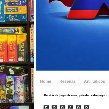
Home
Reseñas
Art. lúdicos
5
3
0
4
0
3