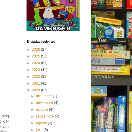
Entradas recientes
►
2026
(27)
►
2025
(52)
►
2024
(82)
►
2023
(41)
►
2022
(31)
►
2021
(42)
▼
2020
(67)
►
diciembre
(1)
►
noviembre
(4)
►
octubre
(4)
, blog
►
septiembre
(4)
licar
►
agosto
(2)
e van
►
julio
(5)
eñas.