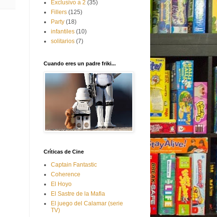
Exclusivo a 2
(35)
Fillers
(125)
Party
(18)
infantiles
(10)
solitarios
(7)
Cuando eres un padre friki...
Críticas de Cine
Captain Fantastic
Coherence
El Hoyo
El Sastre de la Mafia
El juego del Calamar (serie
TV)