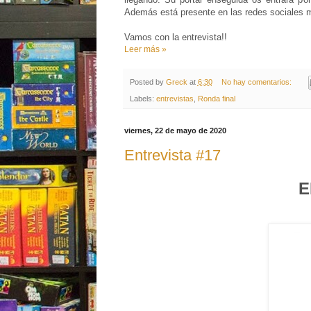
Además está presente en las redes sociales más
Vamos con la entrevista!!
Leer más »
Posted by
Greck
at
6:30
No hay comentarios:
Labels:
entrevistas
,
Ronda final
viernes, 22 de mayo de 2020
Entrevista #17
E