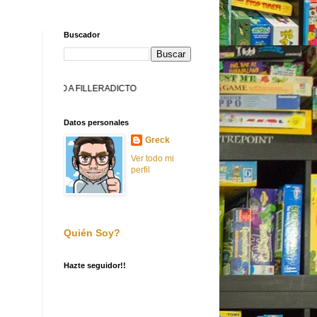
Buscador
BIENVENIDO A FILLERADICTO
Datos personales
Greck
Ver todo mi
perfil
Quién Soy?
Hazte seguidor!!