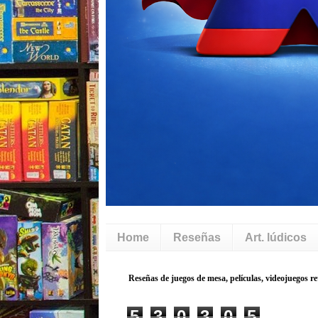
Home
Reseñas
Art. lúdicos
5
3
0
3
0
5