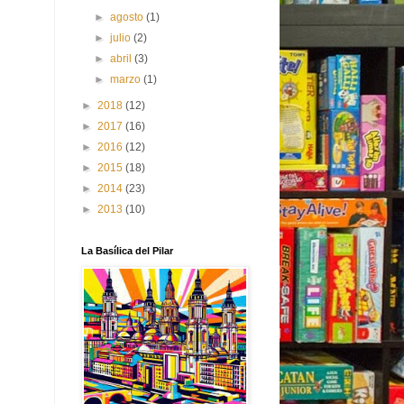
►
agosto
(1)
►
julio
(2)
►
abril
(3)
►
marzo
(1)
►
2018
(12)
►
2017
(16)
►
2016
(12)
►
2015
(18)
►
2014
(23)
►
2013
(10)
La Basílica del Pilar