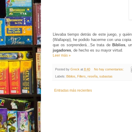
Llevaba tiempo detrás de este juego, y quié
(Wallapop), he podido hacerme con una copia 
que os sorprenderá...Se trata de
Biblios
, u
jugadores
, de hecho es su mayor virtud.
Leer más »
Posted by
Greck
at
8:40
No hay comentarios:
Labels:
Biblios
,
Fillers
,
reseña
,
subastas
Entradas más recientes