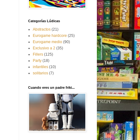
Categorías Lúdicas
Abstractos
(21)
Eurogame hardcore
(25)
Eurogame medio
(90)
Exclusivo a 2
(35)
Fillers
(125)
Party
(18)
infantiles
(10)
solitarios
(7)
Cuando eres un padre friki...