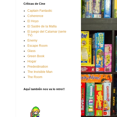
Críticas de Cine
Captain Fantastic
Coherence
El Hoyo
El Sastre de la Mafia
El juego del Calamar (serie
TV)
Enemy
Escape Room
Glass
Green Book
Hogar
Predestination
The Invisible Man
The Room
Aquí también nos va lo retro!!