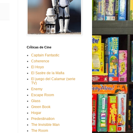
Críticas de Cine
Captain Fantastic
Coherence
El Hoyo
El Sastre de la Mafia
El juego del Calamar (serie
TV)
Enemy
Escape Room
Glass
Green Book
Hogar
Predestination
The Invisible Man
The Room