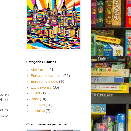
Categorías Lúdicas
Abstractos
(21)
Eurogame hardcore
(25)
Eurogame medio
(90)
Exclusivo a 2
(35)
Fillers
(125)
do en
Party
(18)
14
por
infantiles
(10)
en mi
solitarios
(7)
autor
Cuando eres un padre friki...