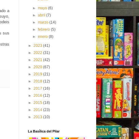
►
mayo
(6)
ado a
►
abril
(7)
suyo,
odeis
►
marzo
(14)
►
febrero
(5)
s sus
►
enero
(8)
stras
►
2023
(41)
►
2022
(31)
►
2021
(42)
►
2020
(67)
►
2019
(21)
►
2018
(12)
►
2017
(16)
►
2016
(12)
►
2015
(18)
►
2014
(23)
►
2013
(10)
La Basílica del Pilar