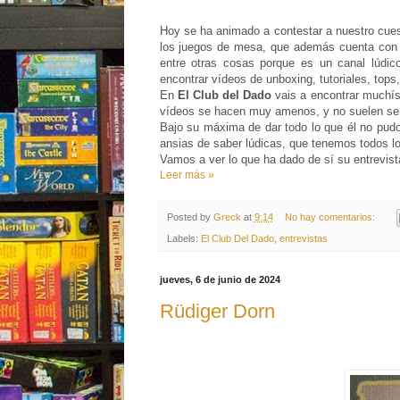
Hoy se ha animado a contestar a nuestro cuest
los juegos de mesa, que además cuenta co
entre otras cosas porque es un canal lúdic
encontrar vídeos de unboxing, tutoriales, top
En
El Club del Dado
vais a encontrar muchís
vídeos se hacen muy amenos, y no suelen ser
Bajo su máxima de dar todo lo que él no pudo 
ansias de saber lúdicas, que tenemos todos l
Vamos a ver lo que ha dado de sí su entrevist
Leer más »
Posted by
Greck
at
9:14
No hay comentarios:
Labels:
El Club Del Dado
,
entrevistas
jueves, 6 de junio de 2024
Rüdiger Dorn