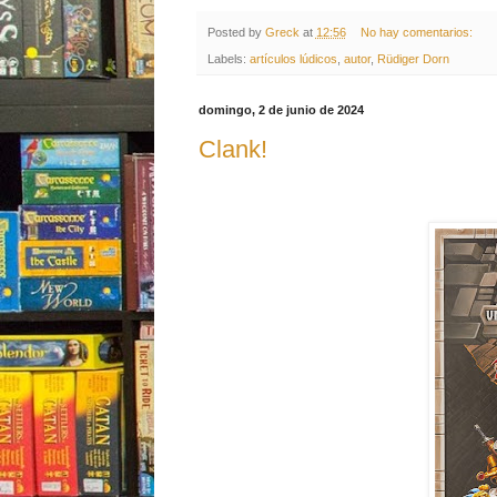
Posted by
Greck
at
12:56
No hay comentarios:
Labels:
artículos lúdicos
,
autor
,
Rüdiger Dorn
domingo, 2 de junio de 2024
Clank!