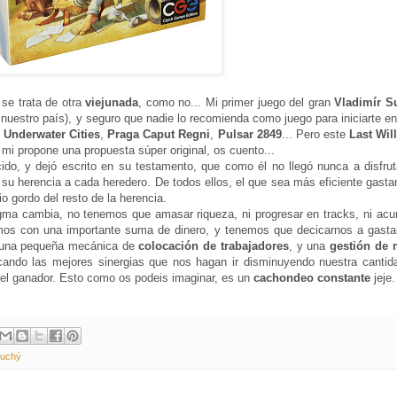
 se trata de otra
viejunada
, como no... Mi primer juego del gran
Vladimír S
 nuestro país), y seguro que nadie lo recomienda como juego para iniciarte e
o
Underwater Cities
,
Praga Caput Regni
,
Pulsar 2849
... Pero este
Last Wil
a mi propone una propuesta súper original, os cuento...
ecido, y dejó escrito en su testamento, que como él no llegó nunca a disfrut
e su herencia a cada heredero. De todos ellos, el que sea más eficiente gast
io gordo del resto de la herencia.
gma cambia, no tenemos que amasar riqueza, ni progresar en tracks, ni acu
mos con una importante suma de dinero, y tenemos que decicarnos a gastar
e una pequeña mecánica de
colocación de trabajadores
, y una
gestión de
cando las mejores sinergias que nos hagan ir disminuyendo nuestra cantid
á el ganador. Esto como os podeis imaginar, es un
cachondeo constante
jeje.
Suchý