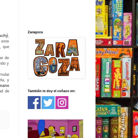
Zaragoza
uchý
,
n este
l
, que
ar de
ando y
mular
la, y
 mano
ad de
También te doy el coñazo en: