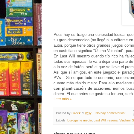
Pues hoy os traigo una curiosidad lúdica, que
su gran desconocido (no llegó ni a editarse en
autor, porque tiene otros grandes juegos com
en castellano significa "Última Voluntad", par
En Last Will nuestro querido tío rico ha fall
todas sus riquezas, le va a dejar una parte d
a la vez disfrutón, será el que se lleve el prem
Así que sí amigos, en este juegazo el paradi
PVs... Si no que todo lo contrario, comenza
cuanto más rápido mejor. Para ello mediant
con planificación de acciones
, iremos bus
dinero. El que antes se gaste su fortuna, ser
Leer más »
Posted by
Greck
at
8:32
No hay comentarios:
Labels:
Eurogame medio
,
Last Will
,
reseña
,
Vladimír 