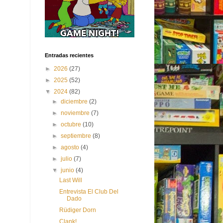
Entradas recientes
►
2026
(27)
►
2025
(52)
▼
2024
(82)
►
diciembre
(2)
►
noviembre
(7)
►
octubre
(10)
►
septiembre
(8)
►
agosto
(4)
►
julio
(7)
▼
junio
(4)
Last Will
Entrevista El Club Del
Dado
Rüdiger Dorn
Clank!