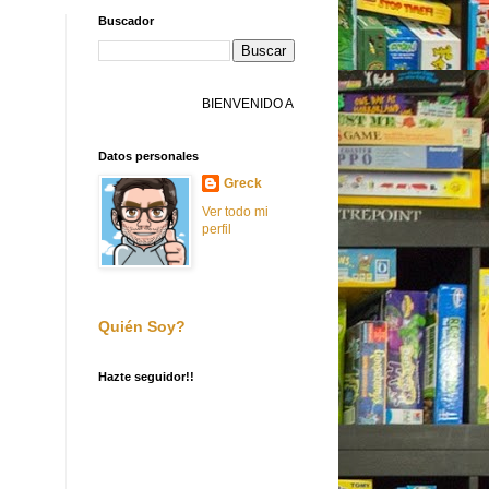
Buscador
BIENVENIDO A FILLERADICTO
Datos personales
Greck
Ver todo mi
perfil
Quién Soy?
Hazte seguidor!!