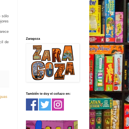
o sólo
jores
arece
Zaragoza
il de
También te doy el coñazo en:
iguas