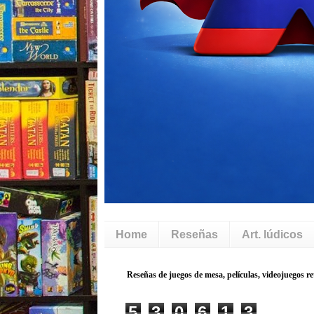
Home
Reseñas
Art. lúdicos
5
3
0
6
1
3