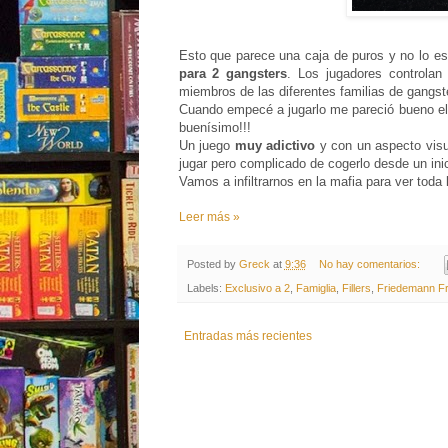
Esto que parece una caja de puros y no lo es
para 2 gangsters
. Los jugadores controlan
miembros de las diferentes familias de gangst
Cuando empecé a jugarlo me pareció bueno el
buenísimo!!!
Un juego
muy adictivo
y con un aspecto vis
jugar pero complicado de cogerlo desde un ini
Vamos a infiltrarnos en la mafia para ver toda 
Leer más »
Posted by
Greck
at
9:36
No hay comentarios:
Labels:
Exclusivo a 2
,
Famiglia
,
Fillers
,
Friedemann Fr
Entradas más recientes