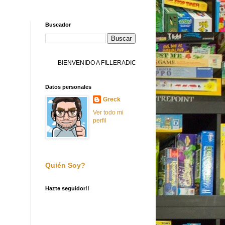
Buscador
IENVENIDO A FILLERADICTO
Datos personales
Greck
Ver todo mi
perfil
Quién Soy?
Hazte seguidor!!