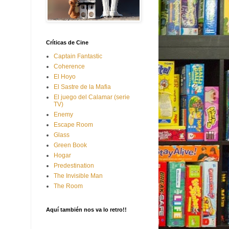
Críticas de Cine
Captain Fantastic
Coherence
El Hoyo
El Sastre de la Mafia
El juego del Calamar (serie
TV)
Enemy
Escape Room
Glass
Green Book
Hogar
Predestination
The Invisible Man
The Room
Aquí también nos va lo retro!!