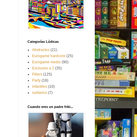
Categorías Lúdicas
Abstractos
(21)
Eurogame hardcore
(25)
Eurogame medio
(90)
Exclusivo a 2
(35)
Fillers
(125)
Party
(18)
infantiles
(10)
solitarios
(7)
Cuando eres un padre friki...