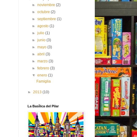
►
noviembre
(2)
►
octubre
(2)
►
septiembre
(1)
►
agosto
(1)
►
julio
(1)
►
junio
(3)
►
mayo
(3)
►
abril
(3)
►
marzo
(3)
►
febrero
(3)
▼
enero
(1)
Famiglia
►
2013
(10)
La Basílica del Pilar