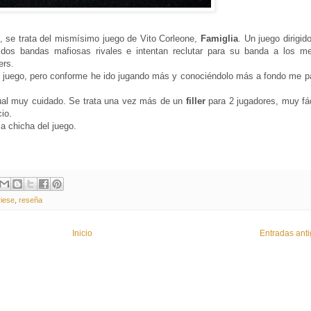
, se trata del mismísimo juego de Vito Corleone,
Famiglia
. Un juego dirigid
 dos bandas mafiosas rivales e intentan reclutar para su banda a los me
ers.
 juego, pero conforme he ido jugando más y conociéndolo más a fondo me p
ual muy cuidado. Se trata una vez más de un
filler
para 2 jugadores, muy fác
cio.
la chicha del juego.
iese
,
reseña
Inicio
Entradas ant