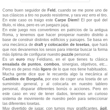
Como buen seguidor de
Feld
, cuando se me pone uno de
sus clásicos a tiro no puedo resistirme, y rara vez erro el tiro.
En este caso os traigo este
Carpe Diem
!! El por qué del
título, ni idea, pero es un juegazo jajaj.
En este juego nos convertimos en patricios de la antigua
Roma, y tenemos que hacer prosperar nuestro distrito a
base de construir distintos edificios y paisajes. Se basa en
una mecánica de
draft y colocación de losetas
, que hará
que nos devanemos los sesos para intentar buscar la forma
más óptima de configurar nuestro
puzzle
personal.
Es un
euro
muy Feldiano, en el que tienes tu clásica
ensalada de puntos
,
combos
, sinergias, objetivos, etc...
Pero es de peso más
ligero
de lo que nos tiene habituados.
Mucha gente dice que le recuerda algo la mecánica al
Castillos de Borgoña
, por eso de coger una loseta de un
suministro general, y al colocarla en nuestro tablero
personal, disparar diferentes bonús o acciones. Pero en
este caso en vez de tener dados, tenemos un curioso
sistema de movimiento de nuestro peón para seleccionar
las diferentes losetas.
Muy divertido de jugar, con turnos muy gratificantes,
ágil
,