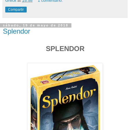
Greck
at
15:58
1 comentario:
Compartir
sábado, 19 de mayo de 2018
Splendor
SPLENDOR