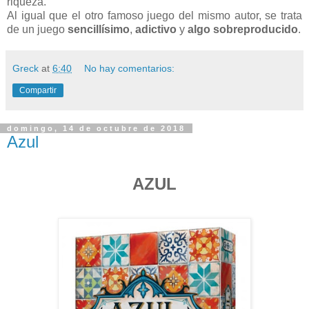
riqueza.
Al igual que el otro famoso juego del mismo autor, se trata
de un juego
sencillísimo
,
adictivo
y
algo sobreproducido
.
Greck
at
6:40
No hay comentarios:
Compartir
domingo, 14 de octubre de 2018
Azul
AZUL