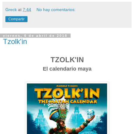
Greck
at
7:44
No hay comentarios:
Compartir
viernes, 6 de abril de 2018
Tzolk'in
TZOLK'IN
El calendario maya