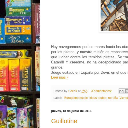
Hoy navegaremos por los mares hacia las ciud
por los piratas, y nuestra misión es reabaste
que luchar contra los temidos piratas. Se tr
Catan!!! Y creedme, no ha decepcionado par
grande.
Juego editado en España por Devir, en el qu
Leer más »
Posted by
Greck
at
2:58
3 comentarios:
Labels:
Eurogame medio
,
klaus teuber
,
reseña
,
Viento
jueves, 18 de junio de 2015
Guillotine