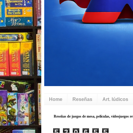
Home
Reseñas
Art. lúdicos
5
3
0
6
5
5