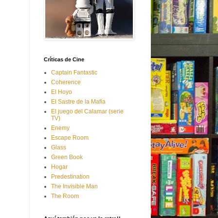
Críticas de Cine
Captain Fantastic
Coherence
El Hoyo
El Sastre de la Mafia
El juego del Calamar (serie
TV)
Enemy
Escape Room
Glass
Green Book
Hogar
Predestination
The Invisible Man
The Room