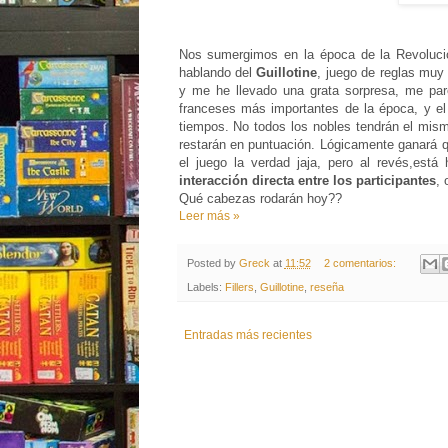
Nos sumergimos en la época de la Revolució
hablando del
Guillotine
, juego de reglas muy 
y me he llevado una grata sorpresa, me pa
franceses más importantes de la época, y el 
tiempos. No todos los nobles tendrán el mis
restarán en puntuación. Lógicamente ganará 
el juego la verdad jaja, pero al revés,está
interacción directa entre los participantes
, 
Qué cabezas rodarán hoy??
Leer más »
Posted by
Greck
at
11:52
2 comentarios:
Labels:
Fillers
,
Guillotine
,
reseña
Entradas más recientes