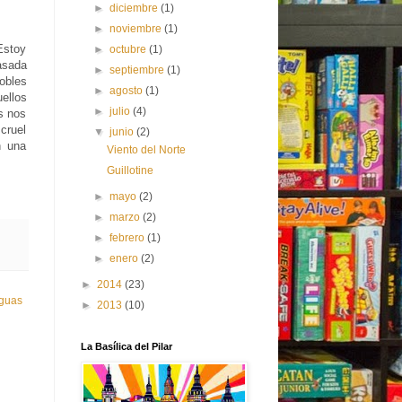
►
diciembre
(1)
►
noviembre
(1)
Estoy
►
octubre
(1)
asada
►
septiembre
(1)
obles
►
agosto
(1)
ellos
►
julio
(4)
s nos
cruel
▼
junio
(2)
n una
Viento del Norte
Guillotine
►
mayo
(2)
►
marzo
(2)
►
febrero
(1)
►
enero
(2)
►
2014
(23)
iguas
►
2013
(10)
La Basílica del Pilar