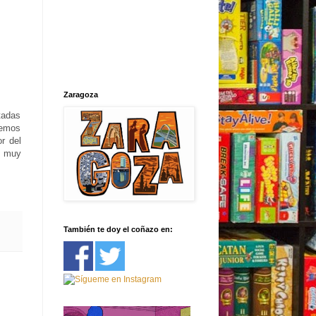
Zaragoza
tadas
dremos
r del
a muy
También te doy el coñazo en: