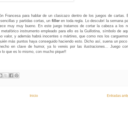
n Francesa para hablar de un clasicazo dentro de los juegos de cartas. 
sencillas y partidas cortas, un
filler
en toda regla. Lo descubrí la semana p
rece muy muy bueno. En este juego tratamos de cortar la cabeza a los n
metafórico instrumento empleado para ello es la Guillotina, símbolo de aqu
mo valor, y además habrá inocentes o mártires, que como nos los carguemo
quién más puntos haya conseguido haciendo esto. Dicho así, suena un poco 
 hecho en clave de humor, ya lo vereis por las ilustraciones... Juego co
o lo que es lo mismo, con mucho pique!!
Inicio
Entradas ant