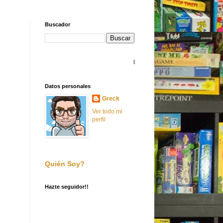
Buscador
BIENVENIDO A FILLERADICTO
Datos personales
Greck
Ver todo mi
perfil
Quién Soy?
Hazte seguidor!!