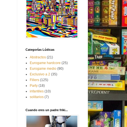
Categorías Lúdicas
Abstractos
(21)
Eurogame hardcore
(25)
Eurogame medio
(90)
Exclusivo a 2
(35)
Fillers
(125)
Party
(18)
infantiles
(10)
solitarios
(7)
Cuando eres un padre friki...