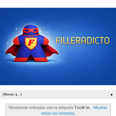
▼
Mostrando entradas con la etiqueta
Tzolk'in
.
Mostrar
todas las entradas