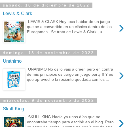
sábado, 10 de diciembre de 2022
Lewis & Clark
›
LEWIS & CLARK Hoy toca hablar de un juego
que se a convertido en un clásico dentro de los
Eurogames . Se trata de Lewis & Clark , u...
domingo, 13 de noviembre de 2022
Unánimo
›
UNÁNIMO No os lo vais a creer, pero en contra
de mis principios os traigo un juego party !! Y es
que aproveche la reciente quedada con los ...
miércoles, 9 de noviembre de 2022
Skull King
›
SKULL KING Hacía ya unos días que no
encontraba tiempo para escribir en el blog. Pero
ya estoy de vuelta, y como no podía ser de otra