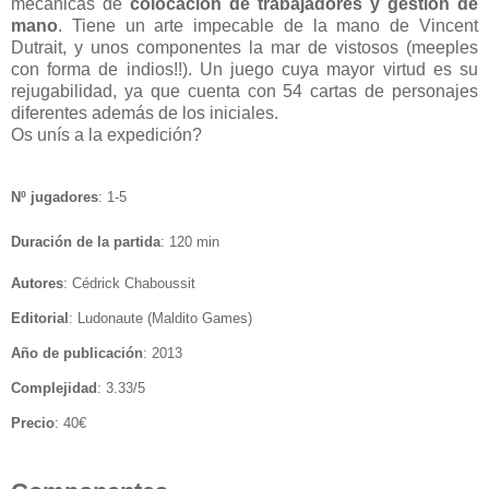
mecánicas de
colocación de trabajadores y gestión de
mano
. Tiene un arte impecable de la mano de Vincent
Dutrait, y unos componentes la mar de vistosos (meeples
con forma de indios!!). Un juego cuya mayor virtud es su
rejugabilidad, ya que cuenta con 54 cartas de personajes
diferentes además de los iniciales.
Os unís a la expedición?
Nº jugadores
: 1-5
Duración de la partida
:
12
0 min
Autores
: Cédrick Chaboussit
Editorial
: Ludonaute (Maldito Games)
Año de publicación
: 2013
Complejidad
: 3.33/5
Precio
: 40€