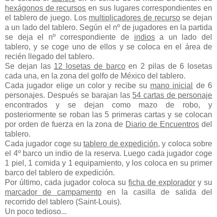
hexágonos de recursos
en sus lugares correspondientes en
el tablero de juego. Los
multiplicadores de recurso
se dejan
a un lado del tablero. Según el nº de jugadores en la partida
se deja el nº correspondiente de
indios
a un lado del
tablero, y se coge uno de ellos y se coloca en el área de
recién llegado del tablero.
Se dejan las
12 losetas de barco
en 2 pilas de 6 losetas
cada una, en la zona del golfo de México del tablero.
Cada jugador elige un color y recibe su
mano inicial
de 6
personajes. Después se barajan las
54 cartas de personaje
encontrados y se dejan como mazo de robo, y
posteriormente se roban las 5 primeras cartas y se colocan
por orden de fuerza en la zona de
Diario de Encuentros
del
tablero.
Cada jugador coge su
tablero de expedición
, y coloca sobre
el 4º barco un indio de la reserva. Luego cada jugador coge
1 piel, 1 comida y 1 equipamiento, y los coloca en su primer
barco del tablero de expedición.
Por último, cada jugador coloca su
ficha de explorador
y su
marcador de campamento
en la casilla de salida del
recorrido del tablero (Saint-Louis).
Un poco tedioso...