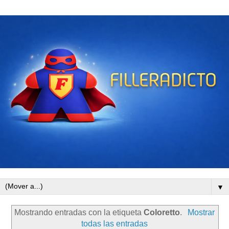
▼
Mostrando entradas con la etiqueta
Coloretto
.
Mostrar
todas las entradas