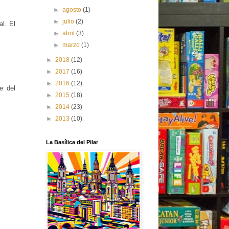
►
agosto
(1)
►
julio
(2)
l. El
►
abril
(3)
►
marzo
(1)
►
2018
(12)
►
2017
(16)
►
2016
(12)
e del
►
2015
(18)
►
2014
(23)
►
2013
(10)
La Basílica del Pilar