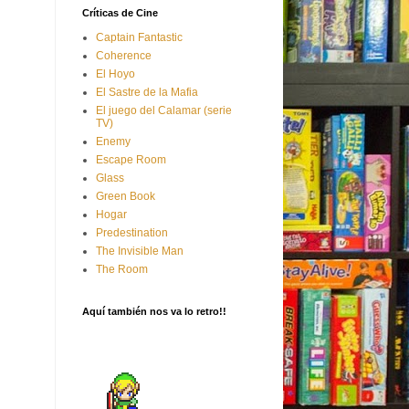
Críticas de Cine
Captain Fantastic
Coherence
El Hoyo
El Sastre de la Mafia
El juego del Calamar (serie
TV)
Enemy
Escape Room
Glass
Green Book
Hogar
Predestination
The Invisible Man
The Room
Aquí también nos va lo retro!!