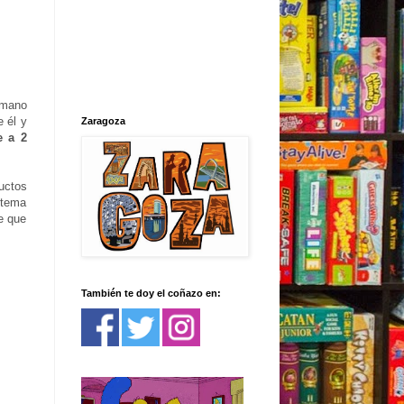
 mano
 él y
Zaragoza
e a 2
uctos
l tema
je que
También te doy el coñazo en: