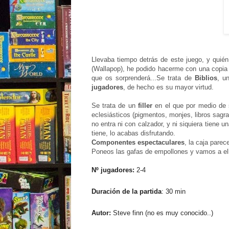
Llevaba tiempo detrás de este juego, y quié
(Wallapop), he podido hacerme con una copia 
que os sorprenderá...Se trata de
Biblios
, u
jugadores
, de hecho es su mayor virtud.
Se trata de un
filler
en el que por medio de 
eclesiásticos (pigmentos, monjes, libros sagr
no entra ni con calzador, y ni siquiera tiene 
tiene, lo acabas disfrutando.
Componentes espectaculares
, la caja parece
Poneos las gafas de empollones y vamos a ell
Nº jugadores:
2-4
Duración de la partida
: 30
min
Autor:
Steve finn (no es muy conocido..)