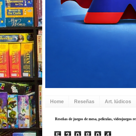
Home
Reseñas
Art. lúdicos
5
3
0
8
0
4