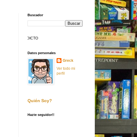
Buscador
BIENVENIDO A FILLERADICTO
Datos personales
Greck
Ver todo mi
perfil
Quién Soy?
Hazte seguidor!!