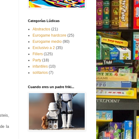
Categorías Lúdicas
Abstractos
(21)
Eurogame hardcore
(25)
Eurogame medio
(90)
Exclusivo a 2
(35)
Fillers
(125)
Party
(18)
infantiles
(10)
solitarios
(7)
Cuando eres un padre friki...
teis,
de la