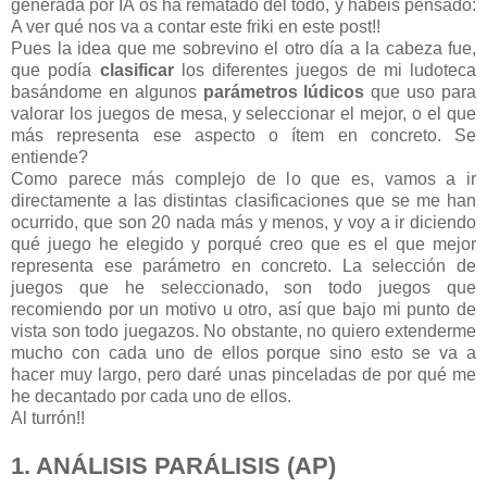
generada por IA os ha rematado del todo, y habeis pensado:
A ver qué nos va a contar este friki en este post!!
Pues la idea que me sobrevino el otro día a la cabeza fue,
que podía
clasificar
los diferentes juegos de mi ludoteca
basándome en algunos
parámetros lúdicos
que uso para
valorar los juegos de mesa, y seleccionar el mejor, o el que
más representa ese aspecto o ítem en concreto. Se
entiende?
Como parece más complejo de lo que es, vamos a ir
directamente a las distintas clasificaciones que se me han
ocurrido, que son 20 nada más y menos, y voy a ir diciendo
qué juego he elegido y porqué creo que es el que mejor
representa ese parámetro en concreto. La selección de
juegos que he seleccionado, son todo juegos que
recomiendo por un motivo u otro, así que bajo mi punto de
vista son todo juegazos. No obstante, no quiero extenderme
mucho con cada uno de ellos porque sino esto se va a
hacer muy largo, pero daré unas pinceladas de por qué me
he decantado por cada uno de ellos.
Al turrón!!
1. ANÁLISIS PARÁLISIS (AP)