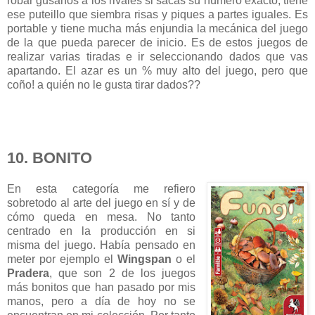
robar gusanos a los rivales si sacas su número exacto, tiene
ese puteillo que siembra risas y piques a partes iguales. Es
portable y tiene mucha más enjundia la mecánica del juego
de la que pueda parecer de inicio. Es de estos juegos de
realizar varias tiradas e ir seleccionando dados que vas
apartando. El azar es un % muy alto del juego, pero que
coño! a quién no le gusta tirar dados??
10. BONITO
En esta categoría me refiero
sobretodo al arte del juego en sí y de
cómo queda en mesa. No tanto
centrado en la producción en si
misma del juego. Había pensado en
meter por ejemplo el
Wingspan
o el
Pradera
, que son 2 de los juegos
más bonitos que han pasado por mis
manos, pero a día de hoy no se