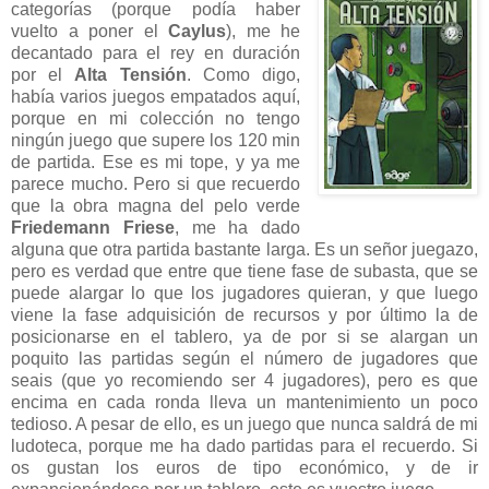
categorías (porque podía haber
vuelto a poner el
Caylus
), me he
decantado para el rey en duración
por el
Alta Tensión
. Como digo,
había varios juegos empatados aquí,
porque en mi colección no tengo
ningún juego que supere los 120 min
de partida. Ese es mi tope, y ya me
parece mucho. Pero si que recuerdo
que la obra magna del pelo verde
Friedemann Friese
, me ha dado
alguna que otra partida bastante larga. Es un señor juegazo,
pero es verdad que entre que tiene fase de subasta, que se
puede alargar lo que los jugadores quieran, y que luego
viene la fase adquisición de recursos y por último la de
posicionarse en el tablero, ya de por si se alargan un
poquito las partidas según el número de jugadores que
seais (que yo recomiendo ser 4 jugadores), pero es que
encima en cada ronda lleva un mantenimiento un poco
tedioso. A pesar de ello, es un juego que nunca saldrá de mi
ludoteca, porque me ha dado partidas para el recuerdo. Si
os gustan los euros de tipo económico, y de ir